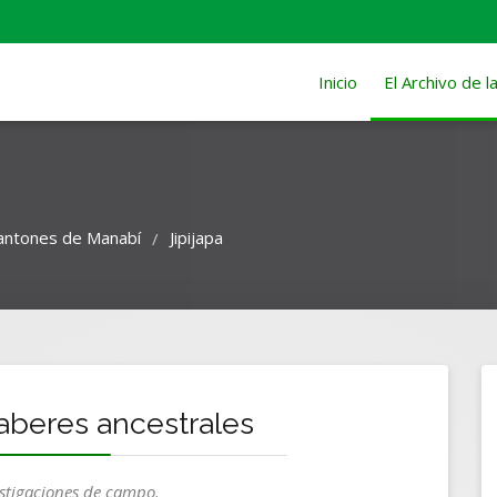
Inicio
El Archivo de 
antones de Manabí
Jipijapa
/
aberes ancestrales
estigaciones de campo.