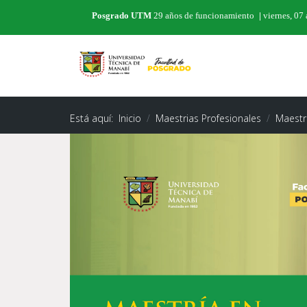
Posgrado UTM
29 años de funcionamiento
|
viernes, 07
Está aquí:
Inicio
Maestrias Profesionales
Maestr